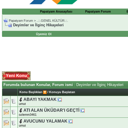
Papatyam Anasayfası
Papatyam Forum
Papatyam Forum
>
..::.GENEL KÜLTÜR.::.
Deyimler ve İlginç Hikayeleri
Üyemiz Ol
Forumda bulunan Konular, Forum ismi
: Deyimler ve İlginç Hikayeleri
Konu Başlıkları
/
Konuyu Başlatan
ABAYI YAKMAK
umut
ATI ALAN ÜKÜDAR'I GEÇTİ
ozlemm3461
AVUCUNU YALAMAK
umut