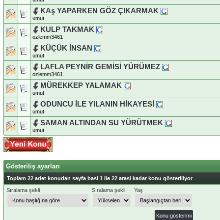
KAş YAPARKEN GÖZ ÇIKARMAK
umut
KULP TAKMAK
ozlemm3461
KÜÇÜK İNSAN
umut
LAFLA PEYNİR GEMİSİ YÜRÜMEZ
ozlemm3461
MÜREKKEP YALAMAK
umut
ODUNCU İLE YILANIN HİKAYESİ
umut
SAMAN ALTINDAN SU YÜRÜTMEK
umut
Gösteriliş ayarları
Toplam 22 adet konudan sayfa basi 1 ile 22 arasi kadar konu gösteriliyor
Sıralama şekli
Sıralama şekli
Yaş