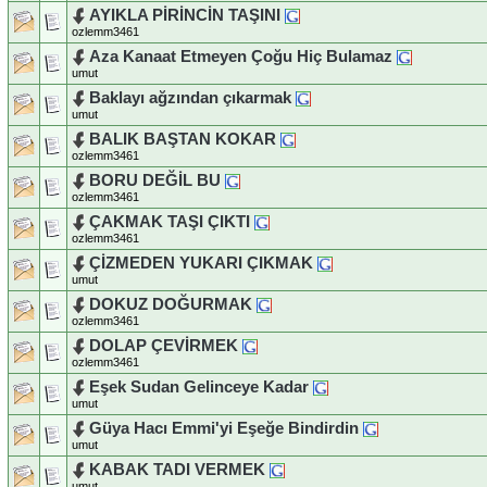
AYIKLA PİRİNCİN TAŞINI
ozlemm3461
Aza Kanaat Etmeyen Çoğu Hiç Bulamaz
umut
Baklayı ağzından çıkarmak
umut
BALIK BAŞTAN KOKAR
ozlemm3461
BORU DEĞİL BU
ozlemm3461
ÇAKMAK TAŞI ÇIKTI
ozlemm3461
ÇİZMEDEN YUKARI ÇIKMAK
umut
DOKUZ DOĞURMAK
ozlemm3461
DOLAP ÇEVİRMEK
ozlemm3461
Eşek Sudan Gelinceye Kadar
umut
Güya Hacı Emmi'yi Eşeğe Bindirdin
umut
KABAK TADI VERMEK
umut