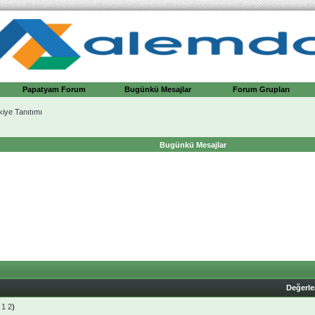
Papatyam Forum
Bugünkü Mesajlar
Forum Grupları
kiye Tanıtımı
Bugünkü Mesajlar
Değerl
1
2
)