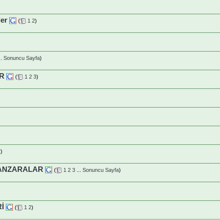
ler
(
1
2
)
..
Sonuncu Sayfa
)
R
(
1
2
3
)
2
)
MANZARALAR
(
1
2
3
...
Sonuncu Sayfa
)
İ
(
1
2
)