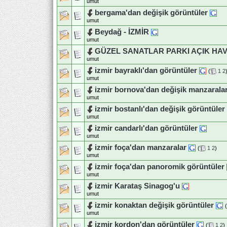
umut
bergama'dan değişik görüntüler
umut
Beydağ - İZMİR
umut
GÜZEL SANATLAR PARKI AÇIK HAV
umut
izmir bayraklı'dan görüntüler
(
1
2
umut
izmir bornova'dan değişik manzarala
umut
izmir bostanlı'dan değişik görüntüler
umut
izmir candarlı'dan görüntüler
umut
izmir foça'dan manzaralar
(
1
2
)
umut
izmir foça'dan panoromik görüntüler
umut
izmir Karataş Sinagog'u
umut
izmir konaktan değişik görüntüler
(
umut
izmir kordon'dan görüntüler
(
1
2
)