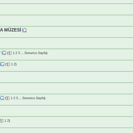
A MÜZESİ
)
r
(
1
2
3
...
Sonuncu Sayfa
)
(
1
2
)
(
1
2
3
...
Sonuncu Sayfa
)
1
2
)