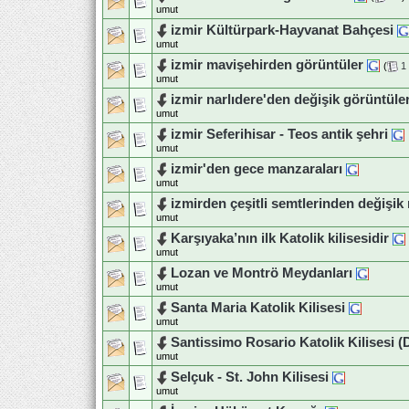
umut
izmir Kültürpark-Hayvanat Bahçesi
umut
izmir mavişehirden görüntüler
(
1
umut
izmir narlıdere'den değişik görüntüle
umut
izmir Seferihisar - Teos antik şehri
umut
izmir'den gece manzaraları
umut
izmirden çeşitli semtlerinden değişik
umut
Karşıyaka’nın ilk Katolik kilisesidir
umut
Lozan ve Montrö Meydanları
umut
Santa Maria Katolik Kilisesi
umut
Santissimo Rosario Katolik Kilisesi 
umut
Selçuk - St. John Kilisesi
umut