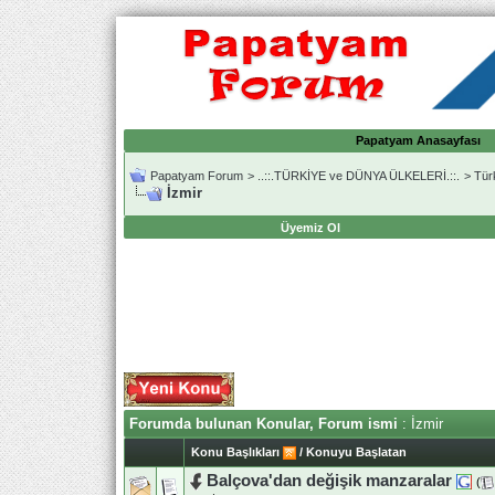
Papatyam Anasayfası
Papatyam Forum
>
..::.TÜRKİYE ve DÜNYA ÜLKELERİ.::.
>
Tür
İzmir
Üyemiz Ol
Forumda bulunan Konular, Forum ismi
: İzmir
Konu Başlıkları
/
Konuyu Başlatan
Balçova'dan değişik manzaralar
(