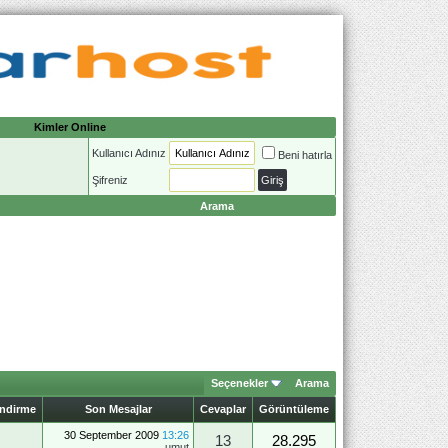
Kimler Online
Kullanıcı Adınız
Beni hatırla
Şifreniz
Arama
Seçenekler
Arama
endirme
Son Mesajlar
Cevaplar
Görüntüleme
30 September 2009
13:26
13
28.295
umut