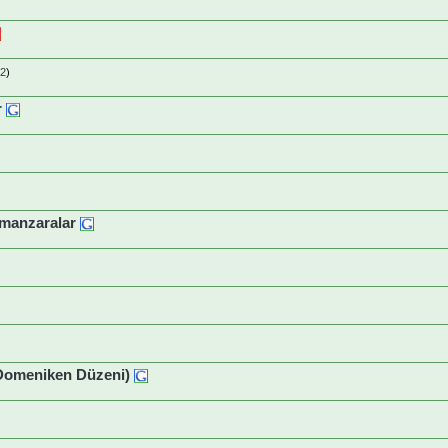
2
)
r
 manzaralar
(Domeniken Düzeni)