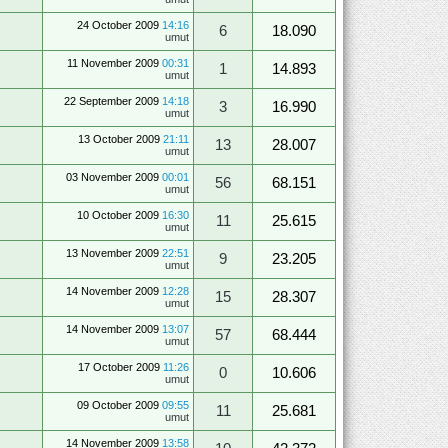
24 October 2009
14:16
6
18.090
umut
11 November 2009
00:31
1
14.893
umut
22 September 2009
14:18
3
16.990
umut
13 October 2009
21:11
13
28.007
umut
03 November 2009
00:01
56
68.151
umut
10 October 2009
16:30
11
25.615
umut
13 November 2009
22:51
9
23.205
umut
14 November 2009
12:28
15
28.307
umut
14 November 2009
13:07
57
68.444
umut
17 October 2009
11:26
0
10.606
umut
09 October 2009
09:55
11
25.681
umut
14 November 2009
13:58