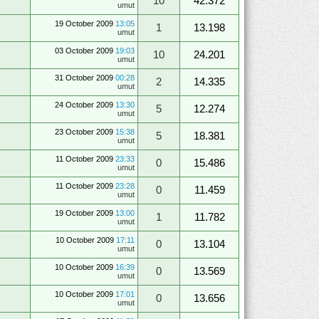
10
42.372
umut
19 October 2009
13:05
1
13.198
umut
03 October 2009
19:03
10
24.201
umut
31 October 2009
00:28
2
14.335
umut
24 October 2009
13:30
5
12.274
umut
23 October 2009
15:38
5
18.381
umut
11 October 2009
23:33
0
15.486
umut
11 October 2009
23:28
0
11.459
umut
19 October 2009
13:00
1
11.782
umut
10 October 2009
17:11
0
13.104
umut
10 October 2009
16:39
0
13.569
umut
10 October 2009
17:01
0
13.656
umut