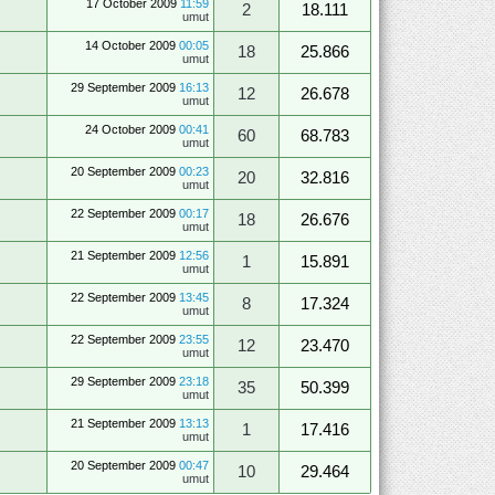
17 October 2009
11:59
2
18.111
umut
14 October 2009
00:05
18
25.866
umut
29 September 2009
16:13
12
26.678
umut
24 October 2009
00:41
60
68.783
umut
20 September 2009
00:23
20
32.816
umut
22 September 2009
00:17
18
26.676
umut
21 September 2009
12:56
1
15.891
umut
22 September 2009
13:45
8
17.324
umut
22 September 2009
23:55
12
23.470
umut
29 September 2009
23:18
35
50.399
umut
21 September 2009
13:13
1
17.416
umut
20 September 2009
00:47
10
29.464
umut