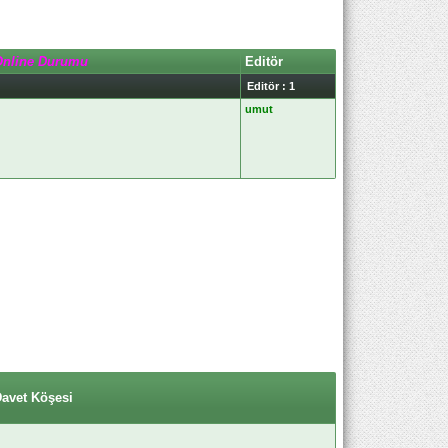
Online Durumu
Editör
Editör : 1
umut
Davet Köşesi