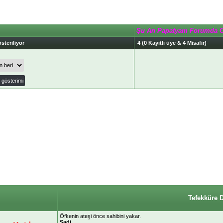
Şu An Papatyam Forumda 
steriliyor
4 (0 Kayıtlı üye & 4 Misafir)
Tefekküre 
Öfkenin ateşi önce sahibini yakar.
Sadi