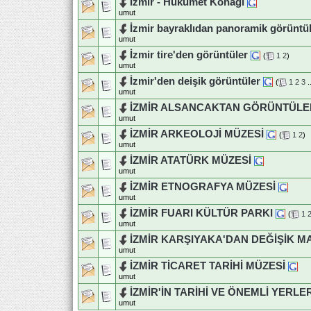
İzmir - Hükümet Konağı
umut
İzmir bayraklıdan panoramik görüntü
umut
İzmir tire'den görüntüler
(
1
2
)
umut
İzmir'den deişik görüntüler
(
1
2
3
.
umut
İZMİR ALSANCAKTAN GÖRÜNTÜLE
umut
İZMİR ARKEOLOJİ MÜZESİ
(
1
2
)
umut
İZMİR ATATÜRK MÜZESİ
umut
İZMİR ETNOGRAFYA MÜZESİ
umut
İZMİR FUARI KÜLTÜR PARKI
(
1
umut
İZMİR KARŞIYAKA'DAN DEĞİŞİK 
umut
İZMİR TİCARET TARİHİ MÜZESİ
umut
İZMİR'İN TARİHİ VE ÖNEMLİ YERLER
umut