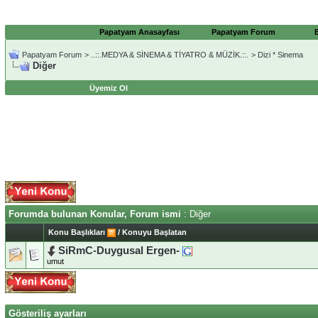
Papatyam Anasayfası
Papatyam Forum
Papatyam Forum
>
..::.MEDYA & SİNEMA & TİYATRO & MÜZİK.::.
>
Dizi * Sinema
Diğer
Üyemiz Ol
Forumda bulunan Konular, Forum ismi
: Diğer
Konu Başlıkları
/
Konuyu Başlatan
SiRmC-Duygusal Ergen-
umut
Gösteriliş ayarları