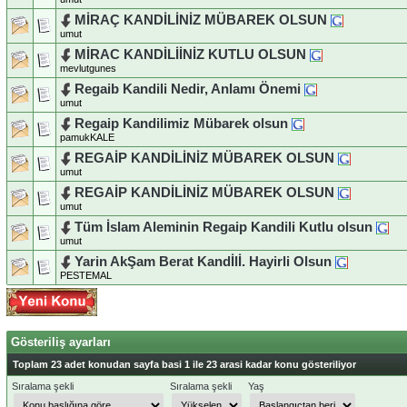
MİRAÇ KANDİLİNİZ MÜBAREK OLSUN
umut
MİRAC KANDİLİİNİZ KUTLU OLSUN
mevlutgunes
Regaib Kandili Nedir, Anlamı Önemi
umut
Regaip Kandilimiz Mübarek olsun
pamukKALE
REGAİP KANDİLİNİZ MÜBAREK OLSUN
umut
REGAİP KANDİLİNİZ MÜBAREK OLSUN
umut
Tüm İslam Aleminin Regaip Kandili Kutlu olsun
umut
Yarin AkŞam Berat Kandİlİ. Hayirli Olsun
PESTEMAL
Gösteriliş ayarları
Toplam 23 adet konudan sayfa basi 1 ile 23 arasi kadar konu gösteriliyor
Sıralama şekli
Sıralama şekli
Yaş