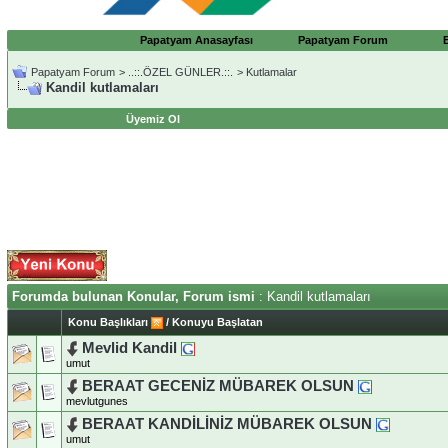
Papatyam Anasayfası
Papatyam Forum
Papatyam Forum
>
..::.ÖZEL GÜNLER.::.
>
Kutlamalar
Kandil kutlamaları
Üyemiz Ol
Forumda bulunan Konular, Forum ismi
: Kandil kutlamaları
Konu Başlıkları
/
Konuyu Başlatan
Mevlid Kandil
umut
BERAAT GECENİZ MÜBAREK OLSUN
mevlutgunes
BERAAT KANDİLİNİZ MÜBAREK OLSUN
umut