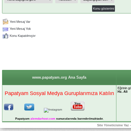
Yeni Mesaj Var
Yeni Mesaj Yok
Konu Kapatılmıştır
www.papatyam.org Ana Sayfa
Eğrinin gö
Hz. Ali
Papatyam Sosyal Medya Guruplarımıza Katılın
Papatyam
alemdarhost
.com
sunucularında barındırılmaktadır.
Site Yöneticisine Yaz