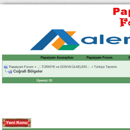
Papatyam Anasayfası
Papatyam Forum
Papatyam Forum
>
..::.TÜRKİYE ve DÜNYA ÜLKELERİ.::.
>
Türkiye Tanıtımı
Coğrafi Bölgeler
Üyemiz Ol