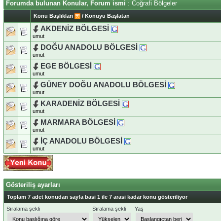
Forumda bulunan Konular, Forum ismi
: Coğrafi Bölgeler
Konu Başlıkları
/
Konuyu Başlatan
AKDENİZ BÖLGESİ
umut
DOĞU ANADOLU BÖLGESİ
umut
EGE BÖLGESİ
umut
GÜNEY DOĞU ANADOLU BÖLGESİ
umut
KARADENİZ BÖLGESİ
umut
MARMARA BÖLGESİ
umut
İÇ ANADOLU BÖLGESİ
umut
Gösteriliş ayarları
Toplam 7 adet konudan sayfa basi 1 ile 7 arasi kadar konu gösteriliyor
Sıralama şekli
Sıralama şekli
Yaş