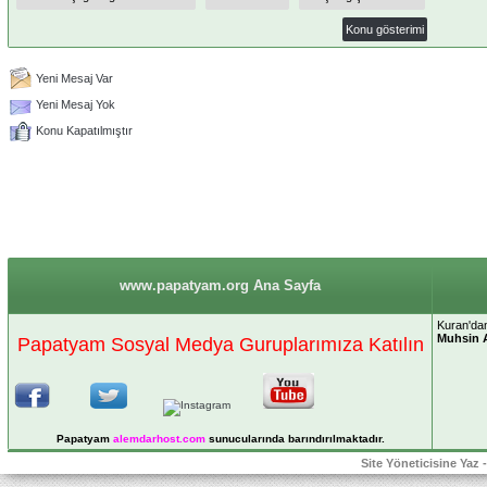
Yeni Mesaj Var
Yeni Mesaj Yok
Konu Kapatılmıştır
www.papatyam.org Ana Sayfa
Kuran'dan
Muhsin 
Papatyam Sosyal Medya Guruplarımıza Katılın
Papatyam
alemdarhost
.com
sunucularında barındırılmaktadır.
Site Yöneticisine Yaz