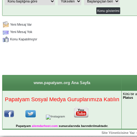
Yeni Mesaj Var
Yeni Mesaj Yok
Konu Kapatılmıştır
www.papatyam.org Ana Sayfa
Kötü bir 
Platus
Papatyam Sosyal Medya Guruplarımıza Katılın
Papatyam
alemdarhost
.com
sunucularında barındırılmaktadır.
Site Yöneticisine Yaz