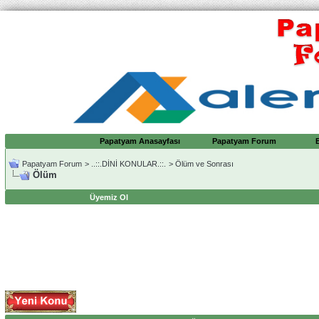
Papatyam Anasayfası
Papatyam Forum
Papatyam Forum
>
..::.DİNİ KONULAR.::.
>
Ölüm ve Sonrası
Ölüm
Üyemiz Ol