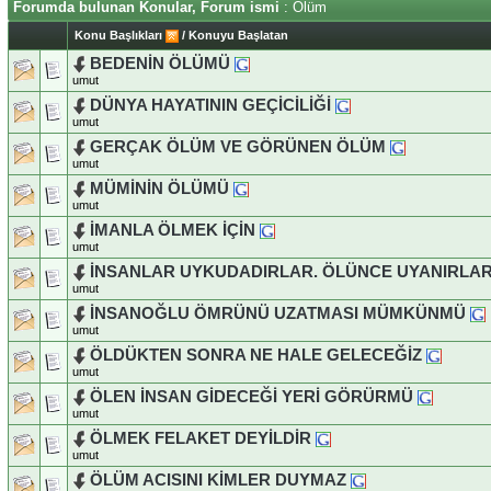
Forumda bulunan Konular, Forum ismi
: Ölüm
Konu Başlıkları
/
Konuyu Başlatan
BEDENİN ÖLÜMÜ
umut
DÜNYA HAYATININ GEÇİCİLİĞİ
umut
GERÇAK ÖLÜM VE GÖRÜNEN ÖLÜM
umut
MÜMİNİN ÖLÜMÜ
umut
İMANLA ÖLMEK İÇİN
umut
İNSANLAR UYKUDADIRLAR. ÖLÜNCE UYANIRLA
umut
İNSANOĞLU ÖMRÜNÜ UZATMASI MÜMKÜNMÜ
umut
ÖLDÜKTEN SONRA NE HALE GELECEĞİZ
umut
ÖLEN İNSAN GİDECEĞİ YERİ GÖRÜRMÜ
umut
ÖLMEK FELAKET DEYİLDİR
umut
ÖLÜM ACISINI KİMLER DUYMAZ