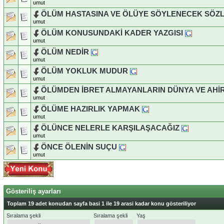
umut
ÖLÜM HASTASINA VE ÖLÜYE SÖYLENECEK SÖZ
umut
ÖLÜM KONUSUNDAKİ KADER YAZGISI
umut
ÖLÜM NEDİR
umut
ÖLÜM YOKLUK MUDUR
umut
ÖLÜMDEN İBRET ALMAYANLARIN DÜNYA VE AHİ
umut
ÖLÜME HAZIRLIK YAPMAK
umut
ÖLÜNCE NELERLE KARŞILAŞACAĞIZ
umut
ÖNCE ÖLENİN SUÇU
umut
Gösteriliş ayarları
Toplam 19 adet konudan sayfa basi 1 ile 19 arasi kadar konu gösteriliyor
Sıralama şekli
Sıralama şekli
Yaş