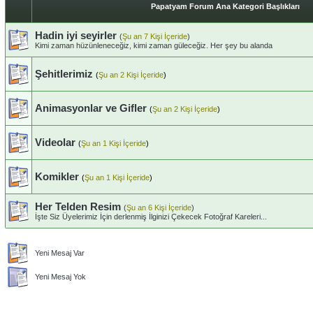
Papatyam Forum Ana Kategori Başlıkları
Hadin iyi seyirler
(
Şu an 7 Kişi İçeride
)
Kimi zaman hüzünleneceğiz, kimi zaman güleceğiz. Her şey bu alanda
Şehitlerimiz
(
Şu an 2 Kişi İçeride
)
Animasyonlar ve Gifler
(
Şu an 2 Kişi İçeride
)
Videolar
(
Şu an 1 Kişi İçeride
)
Komikler
(
Şu an 1 Kişi İçeride
)
Her Telden Resim
(
Şu an 6 Kişi İçeride
)
İşte Siz Üyelerimiz İçin derlenmiş İlginizi Çekecek Fotoğraf Kareleri...
Yeni Mesaj Var
Yeni Mesaj Yok