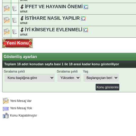
İFFET VE HAYANIN ÖNEMİ
umut
İSTİHARE NASIL YAPILIR
umut
İYİ KİMSEYLE EVLENMELİ
umut
Gösteriliş ayarları
Toplam 18 adet konudan sayfa basi 1 ile 18 arasi kadar konu gösteriliyor
Sıralama şekli
Sıralama şekli
Yaş
Yeni Mesaj Var
Yeni Mesaj Yok
Konu Kapatılmıştır