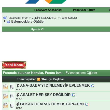
Papatyam Anasayfası
Papatyam Forum
Papatyam Forum
>
..::.DİNİ KONULAR.::.
>
Farklı Konular
Evleneceklere Öğütler
Üyemiz Ol
Forumda bulunan Konular, Forum ismi
: Evleneceklere Öğütler
Konu Başlıkları
/
Konuyu Başlatan
ANA-BABA'YI DİNLEMEYİP EVLENMEK
umut
ASALET HER ŞEY DEĞİLDİR
umut
BEKAR OLARAK ÖLMEK GÜNAHMI
umut