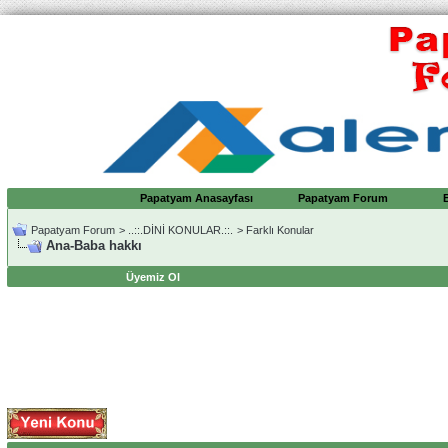
Papatyam Anasayfası
Papatyam Forum
Papatyam Forum
>
..::.DİNİ KONULAR.::.
>
Farklı Konular
Ana-Baba hakkı
Üyemiz Ol