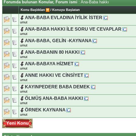
Forumda bulunan Konular, Forum ismi
: Ana-Baba hakkı
Konu Başlıkları
/
Konuyu Başlatan
ANA-BABA EVLADINA İYİLİK İSTER
umut
ANA-BABA HAKKI İLE SORU VE CEVAPLAR
umut
ANA-BABA, GELİN -KAYNANA
umut
ANA-BABANIN 80 HAKKI
umut
ANA-BABAYA HİZMET
umut
ANNE HAKKI VE CİNSİYET
umut
KAYINPEDERE BABA DEMEK
umut
ÖLMÜŞ ANA-BABA HAKKI
umut
ÖRNEK KAYNANA
umut