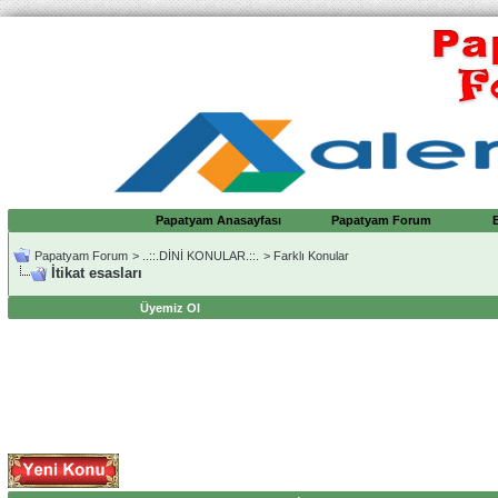
Papatyam Anasayfası
Papatyam Forum
Papatyam Forum
>
..::.DİNİ KONULAR.::.
>
Farklı Konular
İtikat esasları
Üyemiz Ol