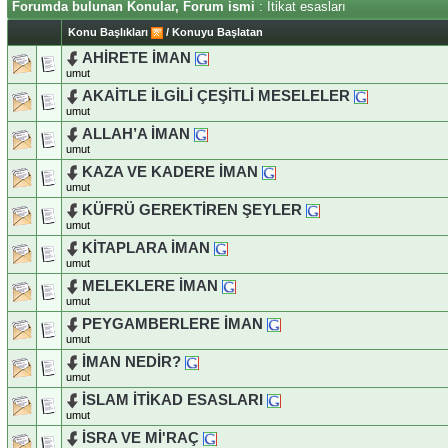
Forumda bulunan Konular, Forum ismi
: İtikat esasları
Konu Başlıkları
/
Konuyu Başlatan
AHİRETE İMAN
umut
AKAİTLE İLGİLİ ÇEŞİTLİ MESELELER
umut
ALLAH’A İMAN
umut
KAZA VE KADERE İMAN
umut
KÜFRÜ GEREKTİREN ŞEYLER
umut
KİTAPLARA İMAN
umut
MELEKLERE İMAN
umut
PEYGAMBERLERE İMAN
umut
İMAN NEDİR?
umut
İSLAM İTİKAD ESASLARI
umut
İSRA VE Mİ'RAÇ