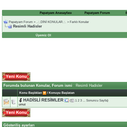
Papatyam Anasayfası
Papatyam Forum
Papatyam Forum
>
..::.DİNİ KONULAR.::.
>
Farklı Konular
Resimli Hadisler
Üyemiz Ol
Forumda bulunan Konular, Forum ismi
: Resimli Hadisler
Konu Başlıkları
/
Konuyu Başlatan
HADİSLİ RESİMLER
(
1
2
3
...
Sonuncu Sayfa
)
umut
Gösteriliş ayarları