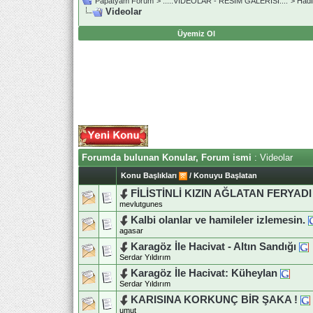
Papatyam Forum
>
..::.VİDEOLAR - RESİM GALERİSİ.::.
>
Hadin
Videolar
Üyemiz Ol
Forumda bulunan Konular, Forum ismi
: Videolar
Konu Başlıkları
/
Konuyu Başlatan
FİLİSTİNLİ KIZIN AĞLATAN FERYADI
mevlutgunes
Kalbi olanlar ve hamileler izlemesin.
agasar
Karagöz İle Hacivat - Altın Sandığı
Serdar Yıldırım
Karagöz İle Hacivat: Küheylan
Serdar Yıldırım
KARISINA KORKUNÇ BİR ŞAKA !
umut