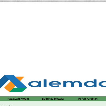
Papatyam Forum
Bugünkü Mesajlar
Forum Grupları