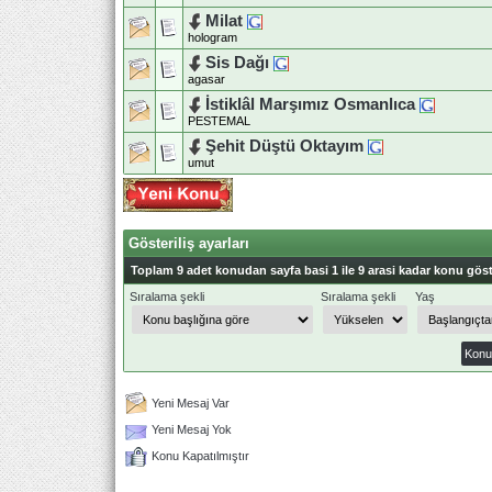
Milat
hologram
Sis Dağı
agasar
İstiklâl Marşımız Osmanlıca
PESTEMAL
Şehit Düştü Oktayım
umut
Gösteriliş ayarları
Toplam 9 adet konudan sayfa basi 1 ile 9 arasi kadar konu göst
Sıralama şekli
Sıralama şekli
Yaş
Yeni Mesaj Var
Yeni Mesaj Yok
Konu Kapatılmıştır