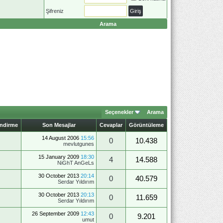
Şifreniz
Arama
Seçenekler
Arama
endirme
Son Mesajlar
Cevaplar
Görüntüleme
14 August 2006
15:56
0
10.438
mevlutgunes
15 January 2009
18:30
4
14.588
NiGhT AnGeLs
30 October 2013
20:14
0
40.579
Serdar Yıldırım
30 October 2013
20:13
0
11.659
Serdar Yıldırım
26 September 2009
12:43
0
9.201
umut