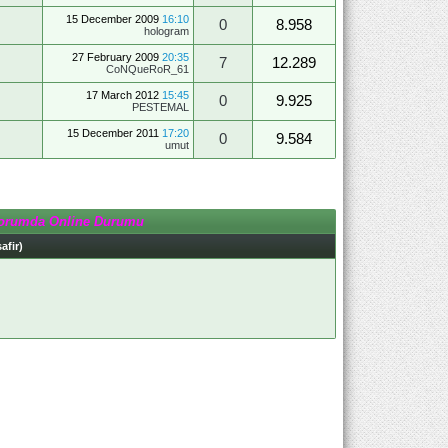
15 December 2009
16:10
0
8.958
hologram
27 February 2009
20:35
7
12.289
CoNQueRoR_61
17 March 2012
15:45
0
9.925
PESTEMAL
15 December 2011
17:20
0
9.584
umut
orumda Online Durumu
afir)