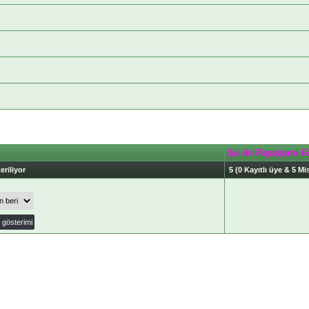
Şu An Papatyam F
eriliyor
5 (0 Kayıtlı üye & 5 Mis