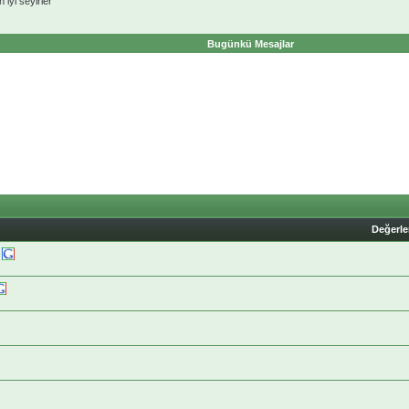
 iyi seyirler
Bugünkü Mesajlar
Değerl