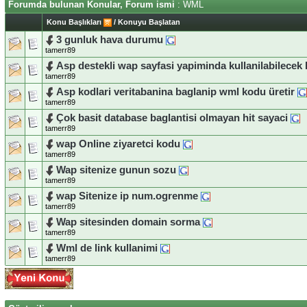
Forumda bulunan Konular, Forum ismi
: WML
Konu Başlıkları
/
Konuyu Başlatan
3 gunluk hava durumu
tamerr89
Asp destekli wap sayfasi yapiminda kullanilabilecek 
tamerr89
Asp kodlari veritabanina baglanip wml kodu üretir
tamerr89
Çok basit database baglantisi olmayan hit sayaci
tamerr89
wap Online ziyaretci kodu
tamerr89
Wap sitenize gunun sozu
tamerr89
wap Sitenize ip num.ogrenme
tamerr89
Wap sitesinden domain sorma
tamerr89
Wml de link kullanimi
tamerr89