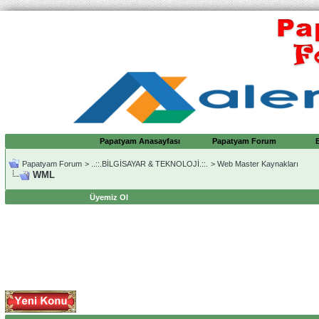
Papatyam Anasayfası
Papatyam Forum
Papatyam Forum
>
..::.BİLGİSAYAR & TEKNOLOJİ.::.
>
Web Master Kaynakları
WML
Üyemiz Ol