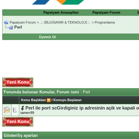
Papatyam Anasayfası
Papatyam Forum
Papatyam Forum
>
..::.BİLGİSAYAR & TEKNOLOJİ.::.
>
Programlama
Perl
Üyemiz Ol
Forumda bulunan Konular, Forum ismi
: Perl
Konu Başlıkları
/
Konuyu Başlatan
Perl ile port scGirdiginiz ip adresinin açik ve kapali 
tamerr89
Gösteriliş ayarları