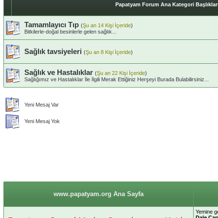
Papatyam Forum Ana Kategori Başlıklar
Tamamlayıcı Tıp
(
Şu an 14 Kişi İçeride
)
Bitkilerle-doğal besinlerle gelen sağlık...
Sağlık tavsiyeleri
(
Şu an 8 Kişi İçeride
)
Sağlık ve Hastalıklar
(
Şu an 22 Kişi İçeride
)
Sağlığımız ve Hastalıklar İle İlgili Merak Ettiğiniz Herşeyi Burada Bulabilirsiniz...
Yeni Mesaj Var
Yeni Mesaj Yok
www.papatyam.org Ana Sayfa
Yemine g
Dale Car