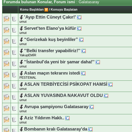
Forumda bulunan Konular, Forum ismi
: Galatasaray
Konu Başlıkları
/
Konuyu Başlatan
'Ayıp Ettin Cüneyt Çakır!'
umut
Servet'ten Elano'ya küfür
umut
“Gerizekalı kuş beyinliler”
umut
''Belki transfer yapabiliriz!''
YakupEMİR
''İstanbul'da yeni bir şamar daha!''
umut
Aslan maçın tekrarını istedi
PESTEMAL
ASLAN TERBİYECİSİ PSİKOPAT HAMSİ
umut
ASLAN YUVASINDA NAKAVUT OLDU
umut
Avrupa şampiyonu Galatasaray
umut
Aziz Yıldırım Haklı..
umut
Bombanın kralı Galatasaray'da