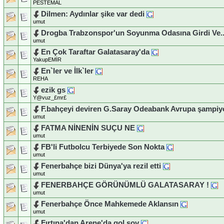
PESTEMAL
Dilmen: Aydınlar şike var dedi
umut
Drogba Trabzonspor'un Soyunma Odasına Girdi Ve..
umut
En Çok Taraftar Galatasaray'da
YakupEMİR
En`ler ve İlk`ler
REHA
ezik gs
Y@vuz_£mr£
F.bahçeyi deviren G.Saray Odeabank Avrupa şampi
umut
FATMA NİNENİN SUÇU NE
umut
FB'li Futbolcu Terbiyede Son Nokta
umut
Fenerbahçe bizi Dünya'ya rezil etti
umut
FENERBAHÇE GÖRÜNÜMLÜ GALATASARAY !
umut
Fenerbahçe Önce Mahkemede Aklansın
umut
Fırtına'dan Arene'da gol şov