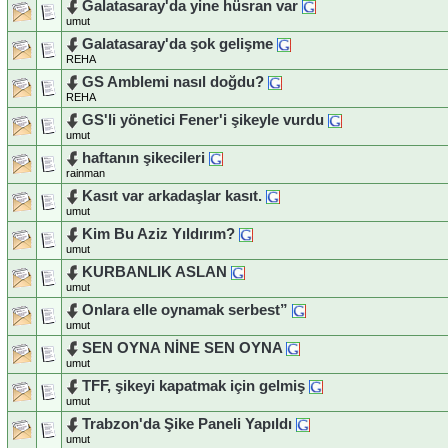
Galatasaray'da yine hüsran var
umut
Galatasaray'da şok gelişme
REHA
GS Amblemi nasıl doğdu?
REHA
GS'li yönetici Fener'i şikeyle vurdu
umut
haftanın şikecileri
rainman
Kasıt var arkadaşlar kasıt.
umut
Kim Bu Aziz Yıldırım?
umut
KURBANLIK ASLAN
umut
Onlara elle oynamak serbest”
umut
SEN OYNA NİNE SEN OYNA
umut
TFF, şikeyi kapatmak için gelmiş
umut
Trabzon'da Şike Paneli Yapıldı
umut