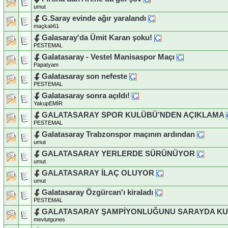
umut
G.Saray evinde ağır yaralandı
maçkalı61
Galasaray'da Ümit Karan şoku!
PESTEMAL
Galatasaray - Vestel Manisaspor Maçı
Papatyam
Galatasaray son nefeste
PESTEMAL
Galatasaray sonra açıldı!
YakupEMİR
GALATASARAY SPOR KULÜBÜ’NDEN AÇIKLAMA
PESTEMAL
Galatasaray Trabzonspor maçının ardından
umut
GALATASARAY YERLERDE SÜRÜNÜYOR
umut
GALATASARAY İLAÇ OLUYOR
umut
Galatasaray Özgürcan'ı kiraladı
PESTEMAL
GALATASARAY ŞAMPİYONLUĞUNU SARAYDA K
mevlutgunes