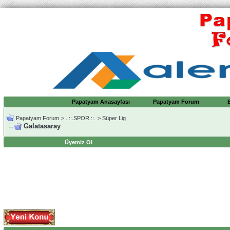
Papatyam Anasayfası
Papatyam Forum
Papatyam Forum
>
..::.SPOR.::.
>
Süper Lig
Galatasaray
Üyemiz Ol