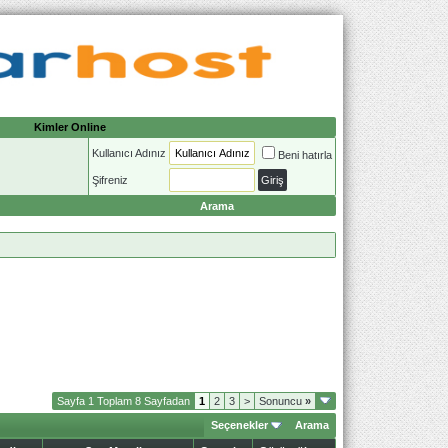
Kimler Online
Kullanıcı Adınız
Beni hatırla
Şifreniz
Arama
Sayfa 1 Toplam 8 Sayfadan
1
2
3
>
Sonuncu
»
Seçenekler
Arama