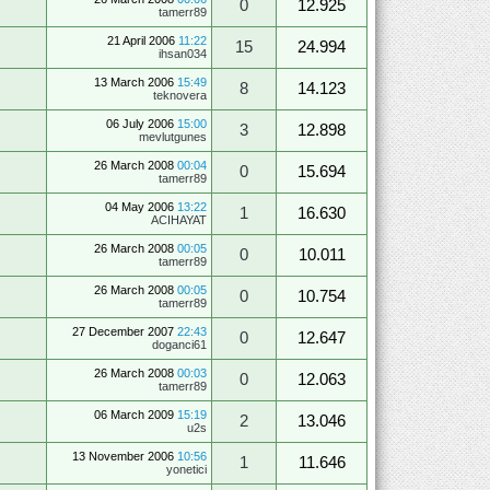
0
12.925
tamerr89
21 April 2006
11:22
15
24.994
ihsan034
13 March 2006
15:49
8
14.123
teknovera
06 July 2006
15:00
3
12.898
mevlutgunes
26 March 2008
00:04
0
15.694
tamerr89
04 May 2006
13:22
1
16.630
ACIHAYAT
26 March 2008
00:05
0
10.011
tamerr89
26 March 2008
00:05
0
10.754
tamerr89
27 December 2007
22:43
0
12.647
doganci61
26 March 2008
00:03
0
12.063
tamerr89
06 March 2009
15:19
2
13.046
u2s
13 November 2006
10:56
1
11.646
yonetici