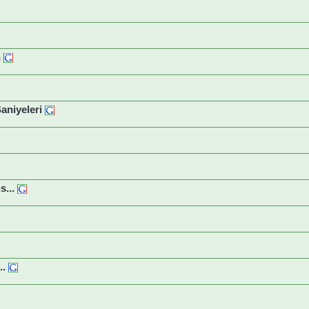
n
Saniyeleri
s...
..