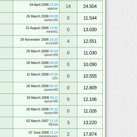
04 April 2008
01:09
14
24.504
agasar
26 March 2008
00:08
0
11.544
tamerr89
21 August 2006
13:46
0
13.030
mirim61
29 November 2006
19:23
4
12.551
erce169
26 March 2008
00:08
0
11.030
tamerr89
26 March 2008
00:09
0
10.090
tamerr89
11 March 2008
03:39
0
10.555
u2s
26 March 2008
00:10
0
12.809
tamerr89
26 March 2008
00:11
0
12.106
tamerr89
26 March 2008
00:20
0
11.026
tamerr89
02 March 2007
12:15
3
13.220
REHA
07 June 2006
11:14
2
17.874
mevlutgunes