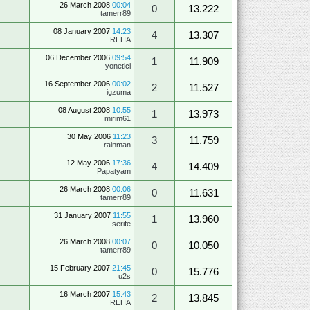
26 March 2008
00:04
0
13.222
tamerr89
08 January 2007
14:23
4
13.307
REHA
06 December 2006
09:54
1
11.909
yonetici
16 September 2006
00:02
2
11.527
igzuma
08 August 2008
10:55
1
13.973
mirim61
30 May 2006
11:23
3
11.759
rainman
12 May 2006
17:36
4
14.409
Papatyam
26 March 2008
00:06
0
11.631
tamerr89
31 January 2007
11:55
1
13.960
serife
26 March 2008
00:07
0
10.050
tamerr89
15 February 2007
21:45
0
15.776
u2s
16 March 2007
15:43
2
13.845
REHA