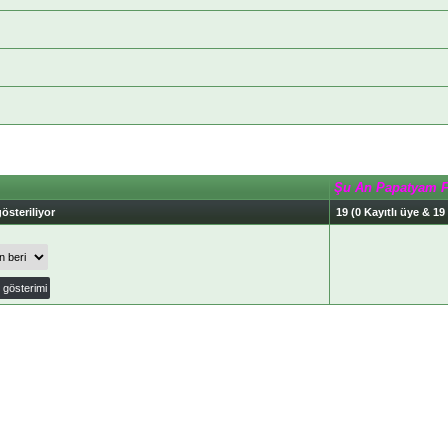
Şu An Papatyam 
österiliyor
19 (0 Kayıtlı üye & 19