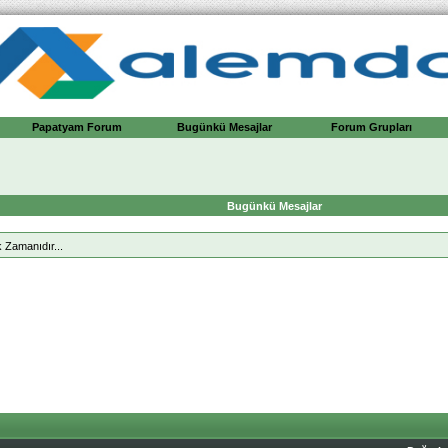
Papatyam Forum
Bugünkü Mesajlar
Forum Grupları
Bugünkü Mesajlar
 Zamanıdır...