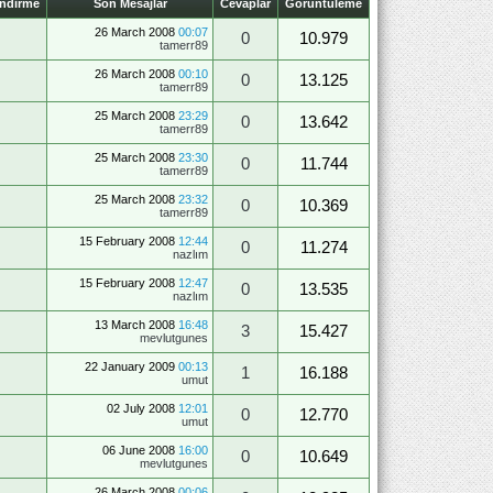
endirme
Son Mesajlar
Cevaplar
Görüntüleme
26 March 2008
00:07
0
10.979
tamerr89
26 March 2008
00:10
0
13.125
tamerr89
25 March 2008
23:29
0
13.642
tamerr89
25 March 2008
23:30
0
11.744
tamerr89
25 March 2008
23:32
0
10.369
tamerr89
15 February 2008
12:44
0
11.274
nazlım
15 February 2008
12:47
0
13.535
nazlım
13 March 2008
16:48
3
15.427
mevlutgunes
22 January 2009
00:13
1
16.188
umut
02 July 2008
12:01
0
12.770
umut
06 June 2008
16:00
0
10.649
mevlutgunes
26 March 2008
00:06