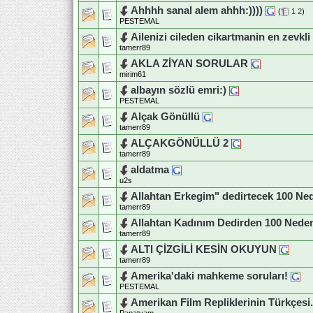
Ahhhh sanal alem ahhh:))))
(
1
2
)
PESTEMAL
Ailenizi cileden cikartmanin en zevkli
tamerr89
AKLA ZİYAN SORULAR
mirim61
albayın sözlü emri:)
PESTEMAL
Alçak Gönüllü
tamerr89
ALÇAKGÖNÜLLÜ 2
tamerr89
aldatma
u2s
Allahtan Erkegim" dedirtecek 100 N
tamerr89
Allahtan Kadınım Dedirden 100 Ned
tamerr89
ALTI ÇİZGİLİ KESİN OKUYUN
tamerr89
Amerika'daki mahkeme soruları!
PESTEMAL
Amerikan Film Repliklerinin Türkçesi.