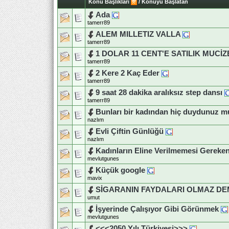
Konu Başlıkları
/
Konuyu Başlatan
Ada
tamerr89
ALEM MILLETIZ VALLA
tamerr89
1 DOLAR 11 CENT'E SATILIK MUCİZ
tamerr89
2 Kere 2 Kaç Eder
tamerr89
9 saat 28 dakika aralıksız step dansı
tamerr89
Bunları bir kadından hiç duydunuz 
nazlım
Evli Çiftin Günlüğü
nazlım
Kadınların Eline Verilmemesi Gereke
mevlutgunes
Küçük google
mavix
SİGARANIN FAYDALARI OLMAZ DE
umut
İşyerinde Çalışıyor Gibi Görünmek
mevlutgunes
<<<2050 Yılı Türkiyesi>>>