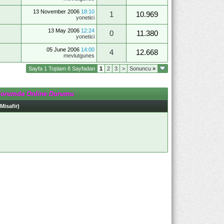
13 November 2006
18:10
1
10.969
yonetici
13 May 2006
12:24
0
11.380
yonetici
05 June 2006
14:00
4
12.668
mevlutgunes
Sayfa 1 Toplam 8 Sayfadan
1
2
3
>
Sonuncu
»
Forumda Online Durumu
 Misafir)