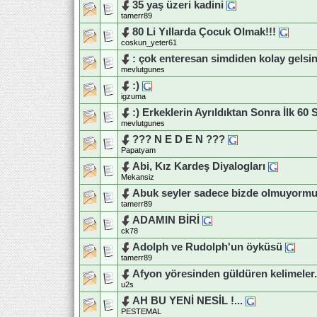
35 yaş üzeri kadini
tamerr89
80 Li Yıllarda Çocuk Olmak!!!
coskun_yeter61
: çok enteresan simdiden kolay gelsi
mevlutgunes
:)
igzuma
:) Erkeklerin Ayrıldıktan Sonra İlk 60 
mevlutgunes
??? N E D E N ???
Papatyam
Abi, Kız Kardeş Diyalogları
Mekansiz
Abuk seyler sadece bizde olmuyormu
tamerr89
ADAMIN BİRİ
ck78
Adolph ve Rudolph'un öyküsü
tamerr89
Afyon yöresinden güldüren kelimeler.
u2s
AH BU YENİ NESİL !...
PESTEMAL