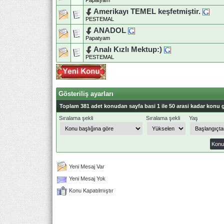
Papatyam
Amerikayı TEMEL keşfetmiştir.
PESTEMAL
ANADOL
Papatyam
Analı Kızlı Mektup:)
PESTEMAL
Gösteriliş ayarları
Toplam 381 adet konudan sayfa basi 1 ile 50 arasi kadar konu g
Sıralama şekli
Sıralama şekli
Yaş
Yeni Mesaj Var
Yeni Mesaj Yok
Konu Kapatılmıştır