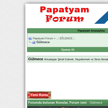
Papatyam Anasayfası
Papatyam Forum
>
..::.EĞLENCE.::.
Gülmece
Üyemiz Ol
Gülmece
Arkadaşlar Şimdi Gülmek, Neşelenmek ve Stres Atmak
Forumda bulunan Konular, Forum ismi
: Gülmece