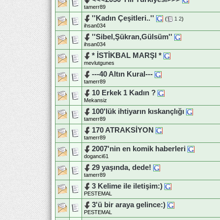
tamerr89
''Kadın Çeşitleri..''
(
1
2
)
ihsan034
''Sibel,Şükran,Gülsüm''
ihsan034
* İSTİKBAL MARŞI *
mevlutgunes
---40 Altın Kural---
tamerr89
10 Erkek 1 Kadın ?
Mekansiz
100'lük ihtiyarın kıskançlığı
tamerr89
170 ATRAKSİYON
tamerr89
2007'nin en komik haberleri
doganci61
29 yaşında, dede!
tamerr89
3 Kelime ile iletişim:)
PESTEMAL
3'ü bir araya gelince:)
PESTEMAL