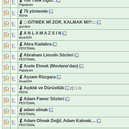
700 Yıllık Öğüt..
Papatyam
75 yöntemle
REHA
:::GİTMEK Mİ ZOR, KALMAK MI?:::
gozdem
A N L A M A Z S I N
ihsan034
Abra Kadabra
PESTEMAL
Abraham Lincoln Sözleri
PESTEMAL
Acele Etmek (Mevlana'dan)
Papatyam
Açsam Rüzgara
ihsan034
Açıklık ve Dürüstlük
(
1
2
)
REHA
Adam Fawer Sözleri
PESTEMAL
adam olmak
PESTEMAL
Adam Olmak Değil, Adam Kalmak....
PESTEMAL