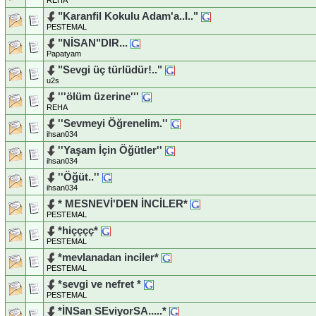
"Karanfil Kokulu Adam'a..I.."
PESTEMAL
"NİSAN"DIR...
Papatyam
"Sevgi üç türlüdür!.."
u2s
'''ölüm üzerine'''
REHA
''Sevmeyi Öğrenelim.''
ihsan034
''Yaşam İçin Öğütler''
ihsan034
''Öğüt..''
ihsan034
* MESNEVİ'DEN İNCİLER*
PESTEMAL
*hiçççç*
PESTEMAL
*mevlanadan inciler*
PESTEMAL
*sevgi ve nefret *
PESTEMAL
*İNSan SEviyorSA.....*