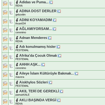
Adidas ve Puma...
REHA
ADINA DOST DERLER
gebzelim
ADINI KOYAMADIM
ihsan034
AĞLAMIYORSAM...
cerenimo
Adnan Menderes
REHA
Adı konulmamış hisler
PESTEMAL
Afrika'da Çocuk Olmak
PESTEMAL
AHHH AŞK...
cerenimo
Aileye İslam Kültürüyle Bakmak...
mavera
Aiskhylos Sözleri
PESTEMAL
AKIL TERİ DE GEREKLİ
pamukKALE
AKLI BAŞINDA VERGİ
REHA