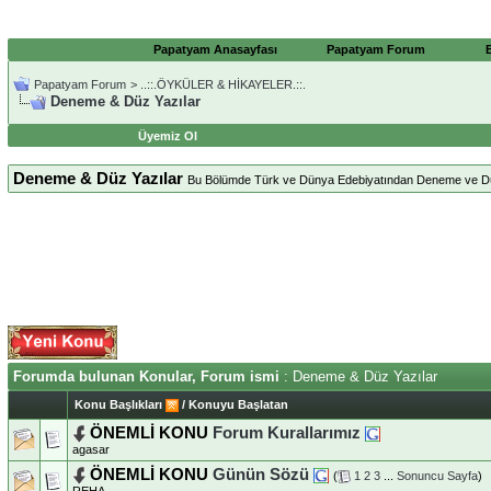
Papatyam Anasayfası
Papatyam Forum
Papatyam Forum
>
..::.ÖYKÜLER & HİKAYELER.::.
Deneme & Düz Yazılar
Üyemiz Ol
Deneme & Düz Yazılar
Bu Bölümde Türk ve Dünya Edebiyatından Deneme ve Düz Ya
Forumda bulunan Konular, Forum ismi
: Deneme & Düz Yazılar
Konu Başlıkları
/
Konuyu Başlatan
ÖNEMLİ KONU
Forum Kurallarımız
agasar
ÖNEMLİ KONU
Günün Sözü
(
1
2
3
...
Sonuncu Sayfa
)
REHA