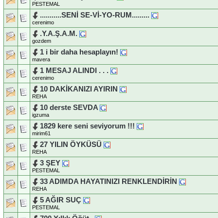
PESTEMAL
...........SENİ SE-Vİ-YO-RUM.........
cerenimo
.Y.A.Ş.A.M.
gozdem
1 i bir daha hesaplayın!
mavera
1 MESAJ ALINDI . . .
cerenimo
10 DAKİKANIZI AYIRIN
REHA
10 derste SEVDA
igzuma
1829 kere seni seviyorum !!!
mirim61
27 YILIN ÖYKÜSÜ
REHA
3 ŞEY
PESTEMAL
33 ADIMDA HAYATINIZI RENKLENDİRİN
REHA
5 AĞIR SUÇ
PESTEMAL