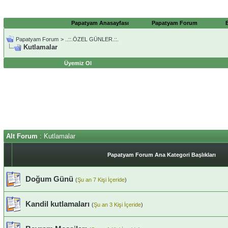
Papatyam Anasayfası
Papatyam Forum
Papatyam Forum
>
..::.ÖZEL GÜNLER.::.
Kutlamalar
Üyemiz Ol
Alt Forum
: Kutlamalar
Papatyam Forum Ana Kategori Başlıkları
Doğum Günü
(
Şu an 7 Kişi İçeride
)
Kandil kutlamaları
(
Şu an 3 Kişi İçeride
)