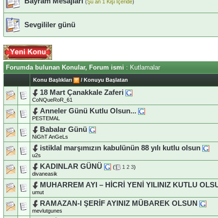
Bayram Mesajları
(
Şu an 1 Kişi İçeride
)
Sevgililer günü
Forumda bulunan Konular, Forum ismi
: Kutlamalar
Konu Başlıkları
/
Konuyu Başlatan
18 Mart Çanakkale Zaferi
CoNQueRoR_61
Anneler Günü Kutlu Olsun...
PESTEMAL
Babalar Günü
NiGhT AnGeLs
istiklal marşımızın kabulünün 88 yılı kutlu olsun
u2s
KADINLAR GÜNÜ
(
1
2
3
)
divaneasik
MUHARREM AYI – HİCRİ YENİ YILINIZ KUTLU OLS
umut
RAMAZAN-I ŞERİF AYINIZ MÜBAREK OLSUN
mevlutgunes