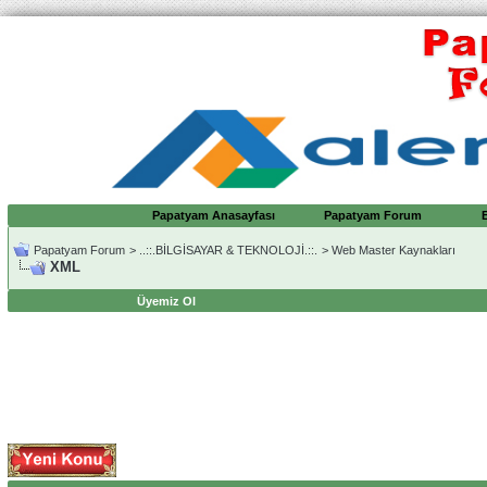
Papatyam Anasayfası
Papatyam Forum
Papatyam Forum
>
..::.BİLGİSAYAR & TEKNOLOJİ.::.
>
Web Master Kaynakları
XML
Üyemiz Ol