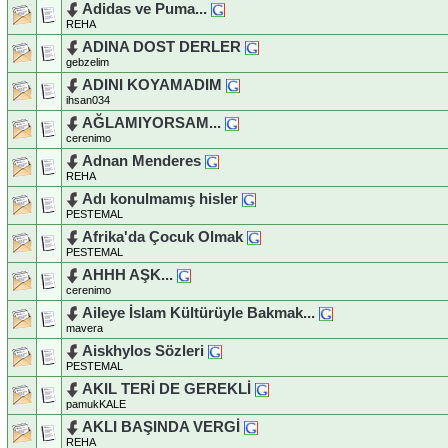
Adidas ve Puma...
REHA
ADINA DOST DERLER
gebzelim
ADINI KOYAMADIM
ihsan034
AĞLAMIYORSAM...
cerenimo
Adnan Menderes
REHA
Adı konulmamış hisler
PESTEMAL
Afrika'da Çocuk Olmak
PESTEMAL
AHHH AŞK...
cerenimo
Aileye İslam Kültürüyle Bakmak...
mavera
Aiskhylos Sözleri
PESTEMAL
AKIL TERİ DE GEREKLİ
pamukKALE
AKLI BAŞINDA VERGİ
REHA