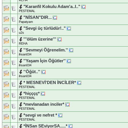
"Karanfil Kokulu Adam'a..I.."
PESTEMAL
"NİSAN"DIR...
Papatyam
"Sevgi üç türlüdür!.."
u2s
'''ölüm üzerine'''
REHA
''Sevmeyi Öğrenelim.''
ihsan034
''Yaşam İçin Öğütler''
ihsan034
''Öğüt..''
ihsan034
* MESNEVİ'DEN İNCİLER*
PESTEMAL
*hiçççç*
PESTEMAL
*mevlanadan inciler*
PESTEMAL
*sevgi ve nefret *
PESTEMAL
*İNSan SEviyorSA.....*