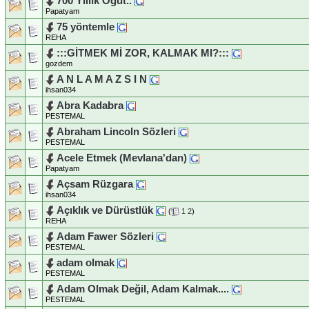
700 Yıllık Öğüt..
Papatyam
75 yöntemle
REHA
:::GİTMEK Mİ ZOR, KALMAK MI?:::
gozdem
A N L A M A Z S I N
ihsan034
Abra Kadabra
PESTEMAL
Abraham Lincoln Sözleri
PESTEMAL
Acele Etmek (Mevlana'dan)
Papatyam
Açsam Rüzgara
ihsan034
Açıklık ve Dürüstlük
(
1
2
)
REHA
Adam Fawer Sözleri
PESTEMAL
adam olmak
PESTEMAL
Adam Olmak Değil, Adam Kalmak....
PESTEMAL