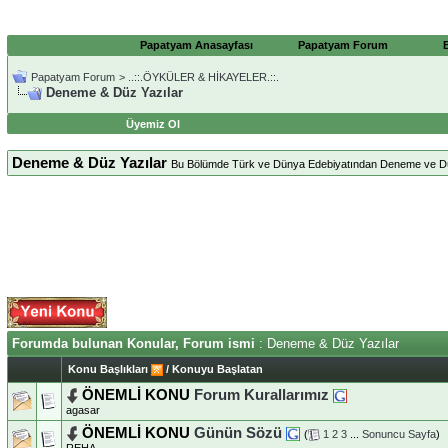
Papatyam Anasayfası
Papatyam Forum
Papatyam Forum
>
..::.ÖYKÜLER & HİKAYELER.::.
Deneme & Düz Yazılar
Üyemiz Ol
Deneme & Düz Yazılar
Bu Bölümde Türk ve Dünya Edebiyatından Deneme ve Düz Ya
Forumda bulunan Konular, Forum ismi
: Deneme & Düz Yazılar
Konu Başlıkları
/
Konuyu Başlatan
ÖNEMLİ KONU
Forum Kurallarımız
agasar
ÖNEMLİ KONU
Günün Sözü
(
1
2
3
...
Sonuncu Sayfa
)
REHA