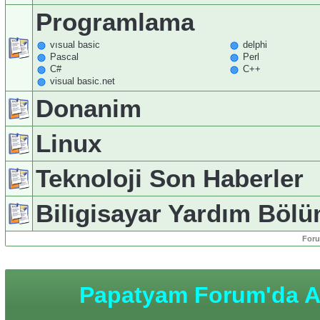
Programlama
vısual basic
delphi
Pascal
Perl
C#
C++
visual basic.net
Donanim
Linux
Teknoloji Son Haberler
Biligisayar Yardım Böl
Foru
Papatyam Forum'da An