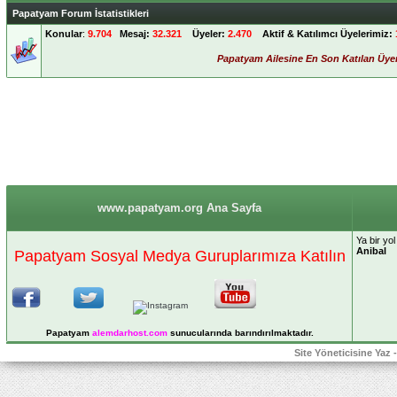
Papatyam Forum İstatistikleri
Konular
:
9.704
Mesaj:
32.321
Üyeler:
2.470
Aktif & Katılımcı Üyelerimiz:
Papatyam Ailesine En Son Katılan Üye
www.papatyam.org Ana Sayfa
Ya bir yo
Anibal
Papatyam Sosyal Medya Guruplarımıza Katılın
Papatyam
alemdarhost
.com
sunucularında barındırılmaktadır.
Site Yöneticisine Yaz