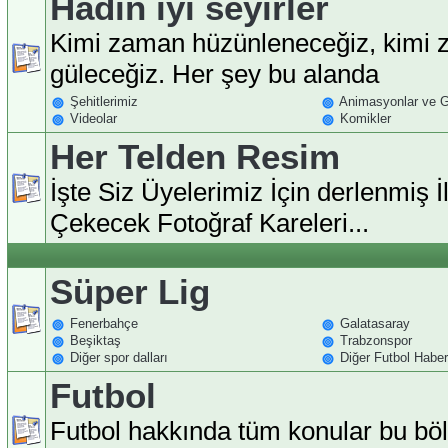
Hadin iyi seyirler
Kimi zaman hüzünleneceğiz, kimi
güleceğiz. Her şey bu alanda
Şehitlerimiz
Animasyonlar ve Gi
Videolar
Komikler
Her Telden Resim
İşte Siz Üyelerimiz İçin derlenmiş İl
Çekecek Fotoğraf Kareleri...
Süper Lig
Fenerbahçe
Galatasaray
Beşiktaş
Trabzonspor
Diğer spor dalları
Diğer Futbol Haberl
Futbol
Futbol hakkında tüm konular bu b