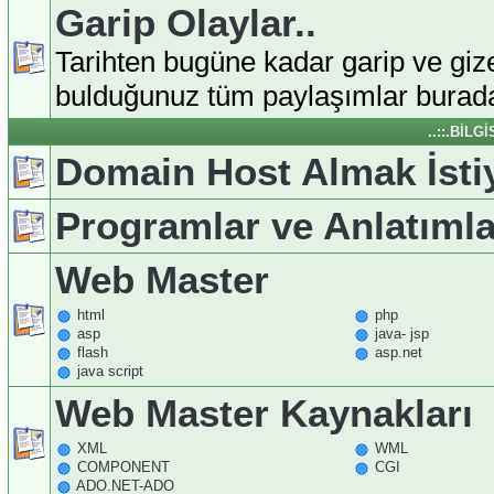
Garip Olaylar..
Tarihten bugüne kadar garip ve giz
bulduğunuz tüm paylaşımlar burada
..::.BİLG
Domain Host Almak İst
Programlar ve Anlatımla
Web Master
html
php
asp
java- jsp
flash
asp.net
java script
Web Master Kaynakları
XML
WML
COMPONENT
CGI
ADO.NET-ADO