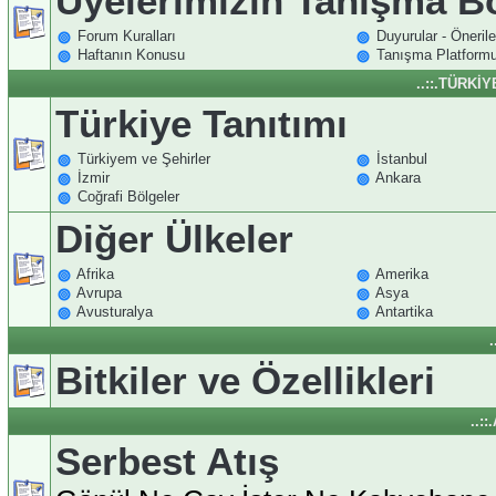
Üyelerimizin Tanışma 
Forum Kuralları
Duyurular - Önerile
Haftanın Konusu
Tanışma Platform
..::.TÜRKİ
Türkiye Tanıtımı
Türkiyem ve Şehirler
İstanbul
İzmir
Ankara
Coğrafi Bölgeler
Diğer Ülkeler
Afrika
Amerika
Avrupa
Asya
Avusturalya
Antartika
.
Bitkiler ve Özellikleri
..:
Serbest Atış