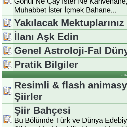
Gönül Ne Çay İster Ne Kahvehane
Muhabbet İster İçmek Bahane...
Yakılacak Mektuplarınız
İlanı Aşk Edin
Genel Astroloji-Fal Dün
Pratik Bilgiler
..:
Resimli & flash animas
Şiirler
Şiir Bahçesi
Bu Bölümde Türk ve Dünya Edebiy