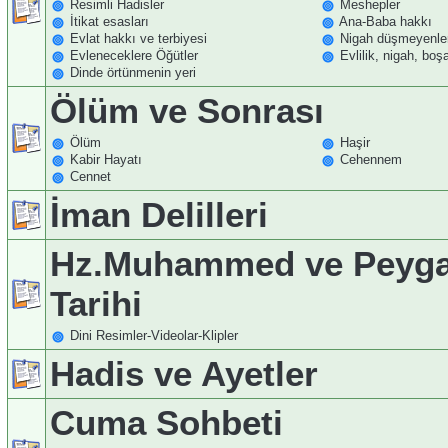
Resimli Hadisler
Meshepler
İtikat esasları
Ana-Baba hakkı
Evlat hakkı ve terbiyesi
Nigah düşmeyenle
Evleneceklere Öğütler
Evlilik, nigah, bo
Dinde örtünmenin yeri
Ölüm ve Sonrası
Ölüm
Haşir
Kabir Hayatı
Cehennem
Cennet
İman Delilleri
Hz.Muhammed ve Peyga
Tarihi
Dini Resimler-Videolar-Klipler
Hadis ve Ayetler
Cuma Sohbeti